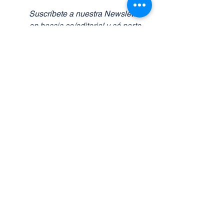
Suscríbete a nuestra Newsletter 
en bassis.co/editorial y sé parte 
de nuestra comunidad de líderes 
que marcan la diferencia.
Ver todo
Entradas recientes