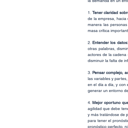
la demanda en un en
1. 
Tener claridad sobre
de la empresa, hacia d
manera las personas 
masa crítica important
2. 
Entender los datos:
otras palabras, dismin
actores de la cadena d
disminuir la falta de i
3. 
Pensar complejo, ac
las variables y partes
en el día a día, y con
generar un entorno de
4. 
Mejor oportuno que
agilidad que debe ten
y más tratándose de p
para tener el pronósti
pronóstico perfecto, n