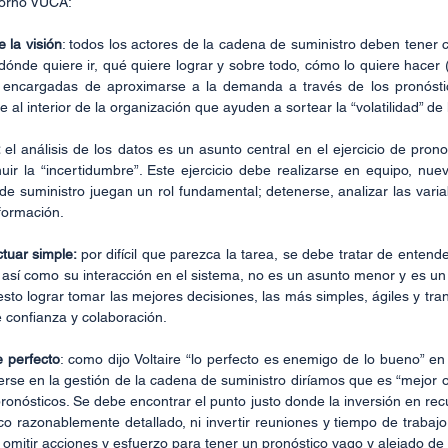
torno VUCA:
 la visión
: todos los actores de la cadena de suministro deben tener cl
ónde quiere ir, qué quiere lograr y sobre todo, cómo lo quiere hacer (l
encargadas de aproximarse a la demanda a través de los pronósti
e al interior de la organización que ayuden a sortear la “volatilidad” d
 
el análisis de los datos es un asunto central en el ejercicio de pron
uir la “incertidumbre”. Este ejercicio debe realizarse en equipo, nue
e suministro juegan un rol fundamental; detenerse, analizar las variab
nformación. 
tuar simple: 
por difícil que parezca la tarea, se debe tratar de enten
, así como su interacción en el sistema, no es un asunto menor y es un e
 esto lograr tomar las mejores decisiones, las más simples, ágiles y tra
 confianza y colaboración.
 perfecto
: como dijo Voltaire “lo perfecto es enemigo de lo bueno” en
erse en la gestión de la cadena de suministro diríamos que es “mejor o
ronósticos. Se debe encontrar el punto justo donde la inversión en rec
co razonablemente detallado, ni invertir reuniones y tiempo de trabaj
i omitir acciones y esfuerzo para tener un pronóstico vago y alejado de 