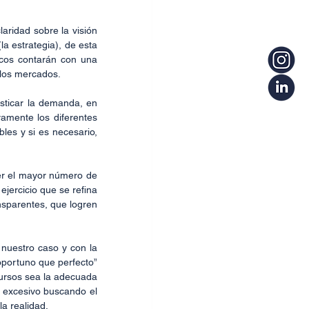
aridad sobre la visión 
a estrategia), de esta 
cos contarán con una 
e los mercados.
osticar la demanda, en 
vamente los diferentes 
les y si es necesario, 
der el mayor número de 
jercicio que se refina 
nsparentes, que logren 
 nuestro caso y con la 
portuno que perfecto” 
ursos sea la adecuada 
o excesivo buscando el 
la realidad.