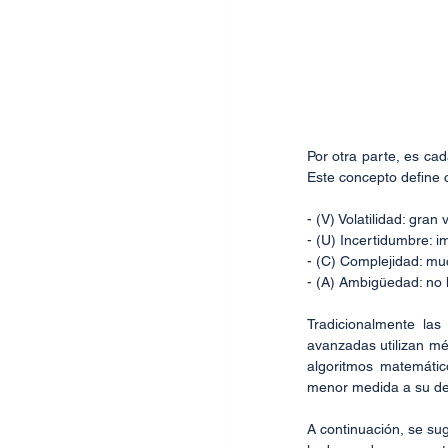
Por otra parte, es cad
Este concepto define 
- (V) Volatilidad: gra
- (U) Incertidumbre: i
- (C) Complejidad: mu
- (A) Ambigüedad: no h
Tradicionalmente la
avanzadas utilizan mé
algoritmos matemátic
menor medida a su d
A continuación, se su