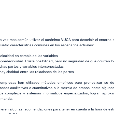
a vez más común utilizar el acrónimo VUCA para describir el entorno a
cuatro características comunes en los escenarios actuales:
n velocidad en cambio de las variables
mpredecibilidad. Existe posibilidad, pero no seguridad de que ocurran l
chas partes y variables interconectadas
ay claridad entre las relaciones de las partes  
s empresas han utilizado métodos empíricos para pronosticar su d
todos cualitativos o cuantitativos o la mezcla de ambos, hasta algunas
os complejos y sistemas informáticos especializados, logran aprox
emanda.
gieren algunas recomendaciones para tener en cuenta a la hora de esta