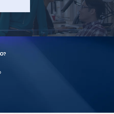
TO?
o