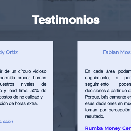
Testimonios
dy Ortiz
Fabian Mo
r de un círculo vicioso
En cada área podam
ermitía crecer, hemos
seguimiento, a pa
uestros niveles de
seguimiento pod
sto y lead time. 50% de
decisiones a partir de d
costos de no calidad y
Porque, básicamente en 
ión de horas extra.
esas decisiones en mu
toman por percepción
resultado.
presión
Rumba Money Cen