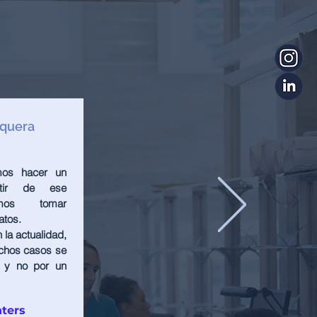
squera
os hacer un
rtir de ese
emos tomar
atos.
la actualidad,
chos casos se
 y no por un
ters