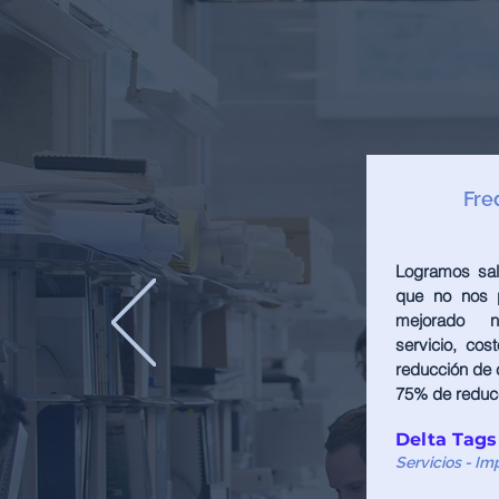
Fre
Logramos sali
que no nos p
mejorado n
servicio, co
reducción de 
75% de reducc
Delta Tags
Servicios - Im